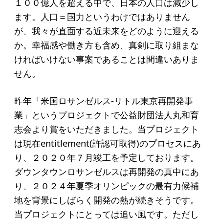
１００億人を超える中で、日本の人口は減少し
ソーシャルビジネス
ます。人口＝国力というわけではありません
受賞者一覧
が、我々が直面する近未来をどのように迎える
か。幸福感や働き方も含め、真剣に取り組まな
ソーシャルビジネス研究会
ければいけない事案であることは間違いありま
せん。
研究会のねらい
研究会一覧
昨年「米国ロサンゼルス-リトル東京再開発事
業」というプロジェクトで公益財団法人丸和育
志会より賞をいただきました。当プロジェクト
ELPASO会
は現在entitlement(許認可取得)のプロセスにあ
ELPASO会とは
り、２０２０年７月竣工を予定しております。
入会案内
ダウンタウンロサンゼルスは再開発の真中にあ
り、２０２４年夏季オリンピックの最有力候補
会員限定ページ
地を背景にしばらく開発の熱が続きそうです。
当プロジェクトにとっては追い風です。ただし