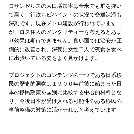
寄付のお願い
ロサンゼルスの人口増加率は全米でも群を抜い
て高く、行政もビハインドの状況で交通渋滞も
お手続き
深刻です。現在メトロ建設が行われています
寄付支援者
が、ロス住人のメンタリティーを考えるとあま
り効果は期待できません。良い面では治安が圧
ニュース・コラム
倒的に改善され、深夜に女性二人で夜食を食べ
に出歩いている姿をよく見かけます。
ニュース
コラム
プロジェクトのコンテンツの一つである日系移
民の歴史的洞察は１９００年前後に始まった日
本の移民政策を国別に比較する中心的材料とな
り、今後日本が受け入れる可能性のある移民の
事前整備の対策に活かせればと考えています。