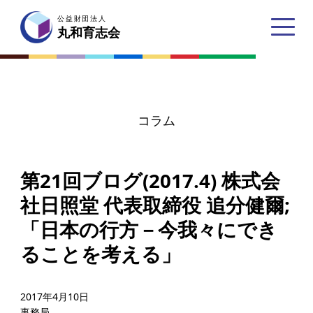
公益財団法人
公益財団法人
丸和育志会
丸和育志会
コラム
トップページ
第21回ブログ(2017.4) 株式会
丸和育志会とは
社日照堂 代表取締役 追分健爾;
理事長あいさつ
「日本の行方－今我々にでき
丸和育志会の目指す未来
ることを考える」
学生のみなさんへ
起業家のみなさんへ
2017年4月10日
事務局