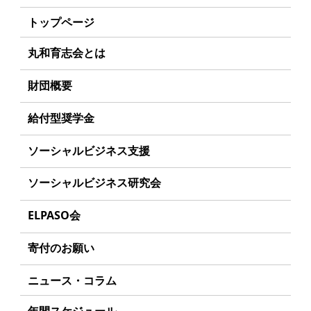
トップページ
丸和育志会とは
理事長あいさつ
財団概要
丸和育志会の目指す未来
理念
給付型奨学金
学生のみなさんへ
沿革
事業方針
ソーシャルビジネス支援
起業家のみなさんへ
組織
募集要項
事業方針
ソーシャルビジネス研究会
起業を考えている
みなさんへ
事業内容
給付型奨学金とは
募集要項
研究会のねらい
応援したいみなさんへ
ELPASO会
年間スケジュール
ソーシャルビジネスとは
研究会一覧
ELPASO会とは
定款
寄付のお願い
丸和育志会の考える
ソーシャルビジネス
入会案内
個人情報保護方針
お手続き
ニュース・コラム
受賞者一覧
会員限定ページ
アクセス
寄付支援者
年間スケジュール