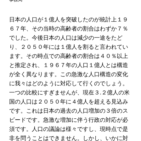
起業を考えている
みなさんへ
日本の人口が１億人を突破したのが統計上１９
応援したいみなさんへ
６７年、その当時の高齢者の割合はわずか７％
でした。今後日本の人口は減少の一途をたど
財団概要
り、２０５０年には１億人を割ると言われてい
ます。その時点での高齢者の割合は４０％以上
理念
と推定され、１９６７年の人口１億人とは構造
沿革
が全く異なります。この急激な人口構造の変化
に我々はどのように対応して行くのでしょう。
組織
一つの比較にすぎませんが、現在３.２億人の米
事業内容
国の人口は２０５０年に４億人を超える見込み
年間スケジュール
です。これは日本の過去の人口増加の３倍のス
ピードです。急激な増加に伴う行政の対応が必
定款
須です。人口の議論は様々ですし、現時点で是
個人情報保護方針
非を問うことはできません。しかし、いかに対