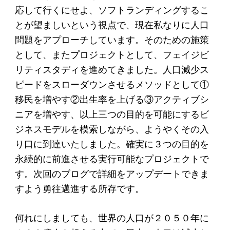
アクセス
応して行くにせよ、ソフトランディングするこ
とが望ましいという視点で、現在私なりに人口
問題をアプローチしています。そのための施策
給付型奨学金
として、またプロジェクトとして、フェイジビ
事業方針
リティスタディを進めてきました。人口減少ス
募集要項
ピードをスローダウンさせるメソッドとして①
移民を増やす②出生率を上げる③アクティブシ
給付型奨学金とは
ニアを増やす、以上三つの目的を可能にするビ
ジネスモデルを模索しながら、ようやくその入
ソーシャルビジネス支援
り口に到達いたしました。確実に３つの目的を
永続的に前進させる実行可能なプロジェクトで
事業方針
す。次回のブログで詳細をアップデートできま
募集要項
すよう勇往邁進する所存です。
ソーシャルビジネスとは
何れにしましても、世界の人口が２０５０年に
丸和育志会の考える