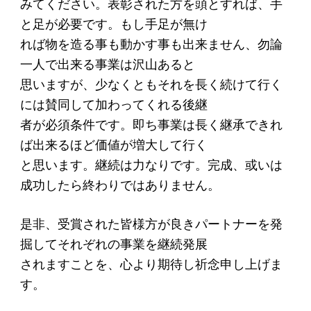
みてください。表彰された方を頭とすれば、手
ソーシャルビジネス
と足が必要です。もし手足が無け
受賞者一覧
れば物を造る事も動かす事も出来ません、勿論
一人で出来る事業は沢山あると
ソーシャルビジネス研究会
思いますが、少なくともそれを長く続けて行く
には賛同して加わってくれる後継
研究会のねらい
者が必須条件です。即ち事業は長く継承できれ
研究会一覧
ば出来るほど価値が増大して行く
と思います。継続は力なりです。完成、或いは
ELPASO会
成功したら終わりではありません。
ELPASO会とは
是非、受賞された皆様方が良きパートナーを発
入会案内
掘してそれぞれの事業を継続発展
されますことを、心より期待し祈念申し上げま
会員限定ページ
す。