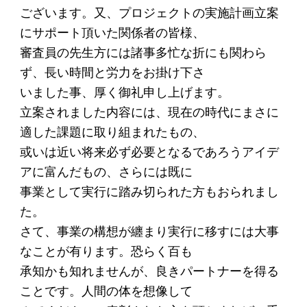
アクセス
ございます。又、プロジェクトの実施計画立案
にサポート頂いた関係者の皆様、
審査員の先生方には諸事多忙な折にも関わら
給付型奨学金
ず、長い時間と労力をお掛け下さ
事業方針
いました事、厚く御礼申し上げます。
立案されました内容には、現在の時代にまさに
募集要項
適した課題に取り組まれたもの、
給付型奨学金とは
或いは近い将来必ず必要となるであろうアイデ
アに富んだもの、さらには既に
ソーシャルビジネス支援
事業として実行に踏み切られた方もおられまし
た。
事業方針
さて、事業の構想が纏まり実行に移すには大事
募集要項
なことが有ります。恐らく百も
ソーシャルビジネスとは
承知かも知れませんが、良きパートナーを得る
ことです。人間の体を想像して
丸和育志会の考える