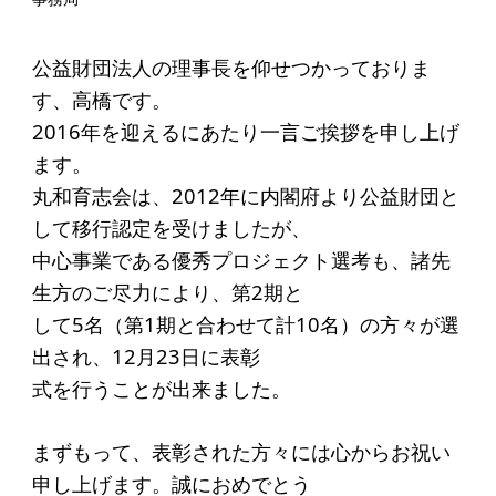
起業を考えている
みなさんへ
公益財団法人の理事長を仰せつかっておりま
応援したいみなさんへ
す、高橋です。
2016年を迎えるにあたり一言ご挨拶を申し上げ
財団概要
ます。
丸和育志会は、2012年に内閣府より公益財団と
理念
して移行認定を受けましたが、
沿革
中心事業である優秀プロジェクト選考も、諸先
生方のご尽力により、第2期と
組織
して5名（第1期と合わせて計10名）の方々が選
事業内容
出され、12月23日に表彰
年間スケジュール
式を行うことが出来ました。
定款
まずもって、表彰された方々には心からお祝い
個人情報保護方針
申し上げます。誠におめでとう