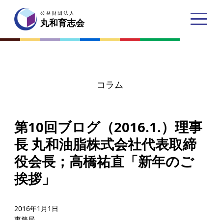
公益財団法人
公益財団法人
丸和育志会
丸和育志会
コラム
トップページ
第10回ブログ（2016.1.）理事
丸和育志会とは
長 丸和油脂株式会社代表取締
理事長あいさつ
役会長；高橋祐直「新年のご
丸和育志会の目指す未来
挨拶」
学生のみなさんへ
起業家のみなさんへ
2016年1月1日
事務局