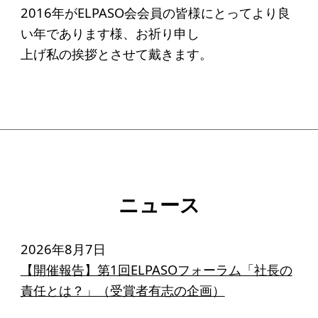
寄付のお願い
2016年がELPASO会会員の皆様にとってより良
い年であります様、お祈り申し
お手続き
上げ私の挨拶とさせて戴きます。
寄付支援者
ニュース・コラム
ニュース
コラム
ニュース
2026年8月7日
【開催報告】第1回ELPASOフォーラム「社長の
責任とは？」（受賞者有志の企画）