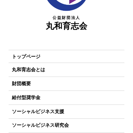
公益財団法人
丸和育志会
トップページ
丸和育志会とは
理事長あいさつ
財団概要
丸和育志会の目指す未来
理念
給付型奨学金
学生のみなさんへ
沿革
事業方針
ソーシャルビジネス支援
起業家のみなさんへ
組織
募集要項
事業方針
ソーシャルビジネス研究会
起業を考えている
みなさんへ
事業内容
給付型奨学金とは