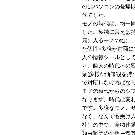
のはパソコンの登場
代でした。
モノの時代は、均一
した。極端に言えば
庭に入るモノの他に
た個性=多様が前面
人の情報ツールとし
ら、個人の時代への変
衆(多様な価値観を持
で対応しなければな
モノの時代からのシ
なります。時代は変
です。多様なモノ、
なく、なんでも受け
社）の中で、食物連
類→鰯等の小魚→鰹