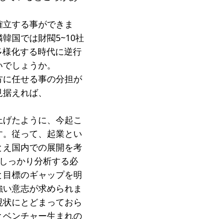
確立する事ができま
国では財閥5~10社
多様化する時代に逆行
いでしょうか。
方に任せる事の分担が
見据えれば、
上げたように、今起こ
す。従って、起業とい
とえ国内での展開を考
をしっかり分析する必
と目標のギャップを明
強い意志が求められま
現状にとどまっておら
とベンチャー生まれの