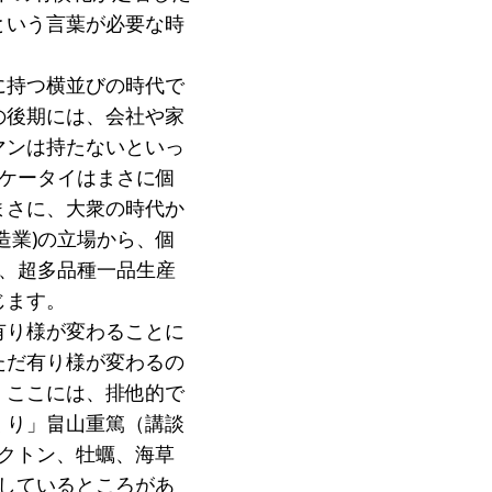
という言葉が必要な時
に持つ横並びの時代で
の後期には、会社や家
マンは持たないといっ
ケータイはまさに個
まさに、大衆の時代か
造業)の立場から、個
え、超多品種一品生産
じます。
有り様が変わることに
ただ有り様が変わるの
。ここには、排他的で
くり」畠山重篤（講談
クトン、牡蠣、海草
しているところがあ