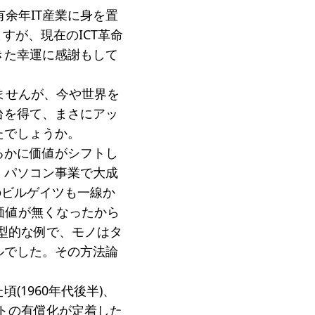
余年IT産業に身を置
すが、現在のICT革命
きた幸運に感謝もして
ジ
ませんが、今や世界を
台を得て、まさにアッ
たでしょうか。
るかに価値がシフトし
。パソコン事業で大成
あのビルゲイツも一線か
)価値が無くなったから
典型的な例で、モノはタ
ルでした。その方法論
1960年代後半)、
トの有償化が定着した