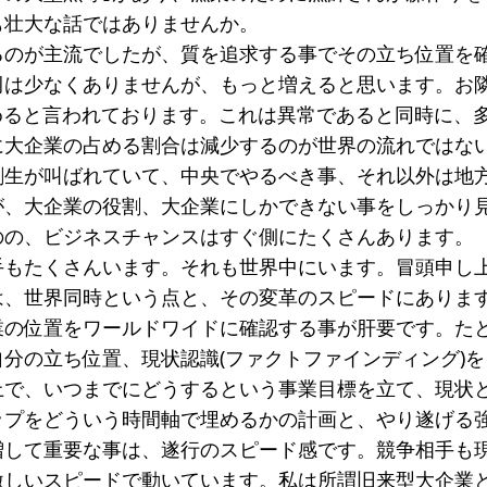
も壮大な話ではありませんか。
るのが主流でしたが、質を追求する事でその立ち位置を
は少なくありませんが、もっと増えると思います。お隣韓
めると言われております。これは異常であると同時に、
に大企業の占める割合は減少するのが世界の流れではな
創生が叫ばれていて、中央でやるべき事、それ以外は地
が、大企業の役割、大企業にしかできない事をしっかり
のの、ビジネスチャンスはすぐ側にたくさんあります。
手もたくさんいます。それも世界中にいます。冒頭申し
は、世界同時という点と、その変革のスピードにありま
業の位置をワールドワイドに確認する事が肝要です。た
分の立ち位置、現状認識(ファクトファインディング)
上で、いつまでにどうするという事業目標を立て、現状
ップをどういう時間軸で埋めるかの計画と、やり遂げる
増して重要な事は、遂行のスピード感です。競争相手も
激しいスピードで動いています。私は所謂旧来型大企業