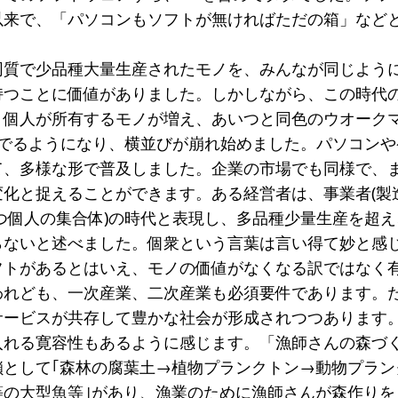
以来で、「パソコンもソフトが無ければただの箱」など
同質で少品種大量生産されたモノを、みんなが同じよう
持つことに価値がありました。しかしながら、この時代
、個人が所有するモノが増え、あいつと同色のウオーク
にでるようになり、横並びが崩れ始めました。パソコンや
て、多様な形で普及しました。企業の市場でも同様で、
化と捉えることができます。ある経営者は、事業者(製
つ個人の集合体)の時代と表現し、多品種少量生産を超
らないと述べました。個衆という言葉は言い得て妙と感
フトがあるとはいえ、モノの価値がなくなる訳ではなく
われども、一次産業、二次産業も必須要件であります。
サービスが共存して豊かな社会が形成されつつあります
入れる寛容性もあるように感じます。「漁師さんの森づ
鎖として｢森林の腐葉土→植物プランクトン→動物プラン
等の大型魚等｣があり、漁業のために漁師さんが森作りを