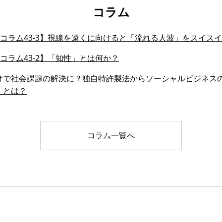
コラム
会員コラム43-3】視線を遠くに向けると「流れる人波」をスイ
会員コラム43-2】「知性」とは何か？
けで社会課題の解決に？独自特許製法からソーシャルビジネス
」とは？
コラム一覧へ