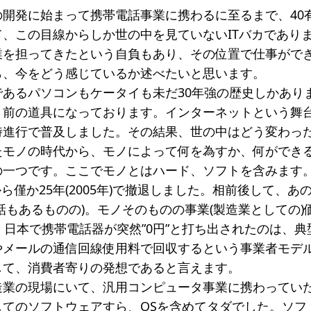
開発に始まって携帯電話事業に携わるに至るまで、40有
一覧
、この目線からしか世の中を見ていないITバカでありま
のねらい
研究会一覧
業を担ってきたという自負もあり、その位置で仕事がで
ら、今をどう感じているか述べたいと思います。
SO会とは
入会案内
会員限定ペー
であるパソコンもケータイも未だ30年強の歴史しかあり
き
寄付支援者
り前の道具になっております。インターネットという舞
時進行で普及しました。その結果、世の中はどう変わっ
ス
コラム
たモノの時代から、モノによって何を為すか、何ができ
の一つです。ここでモノとはハード、ソフトを含みます
から僅か25年(2005年)で撤退しました。相前後して、
話もあるものの)。モノそのものの事業(製造業としての
、日本で携帯電話器が突然”0円”と打ち出されたのは、
やメールの通信回線使用料で回収するという事業者モデ
して、消費者寄りの発想であると言えます。
業の現場にいて、汎用コンピュータ事業に携わっていた頃(
してのソフトウェアすら、OSを含めてタダでした。ソフ