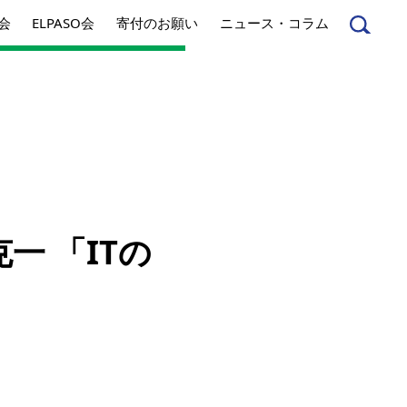
会
ELPASO会
寄付のお願い
ニュース・コラム
んへ
起業家のみなさんへ
一 「ITの
事業内容
方針
アクセス
とは
ジネスとは
丸和育志会の考える
ソーシャルビジネス