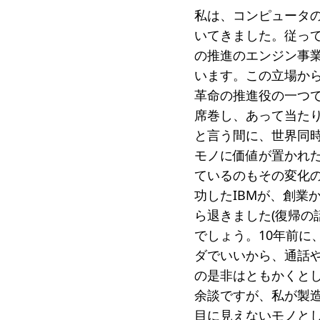
私は、コンピュータの
受賞者
いてきました。従って
ソーシャルビジネス研究会
研究会
の推進のエンジン事
います。この立場か
ELPASO会
ELPA
革命の推進役の一つ
寄付のお願い
お手続
席巻し、あって当た
と言う間に、世界同
ニュース・コラム
ニュー
モノに価値が置かれ
ているのもその変化
功したIBMが、創業
ら退きました(復帰の
でしょう。10年前に
ダでいいから、通話
の是非はともかくと
余談ですが、私が製造
目に見えないモノと