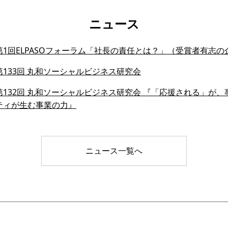
ニュース
1回ELPASOフォーラム「社長の責任とは？」（受賞者有志の
133回 丸和ソーシャルビジネス研究会
132回 丸和ソーシャルビジネス研究会 『「応援される」が、事業
ティが生む事業の力』
ニュース一覧へ