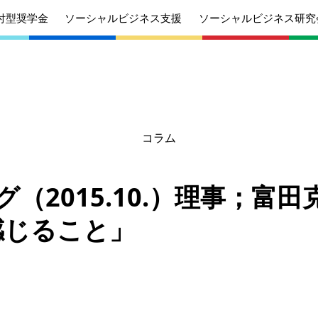
付型奨学金
ソーシャルビジネス支援
ソーシャルビジネス研究
コラム
あいさつ
丸和育志会の目指す未来
学生のみなさ
考えている
応援したいみなさんへ
んへ
（2015.10.）理事；富田克
沿革
組織
感じること」
ケジュール
定款
個人情報保護
針
募集要項
給付型奨学金
針
募集要項
ソーシャルビ