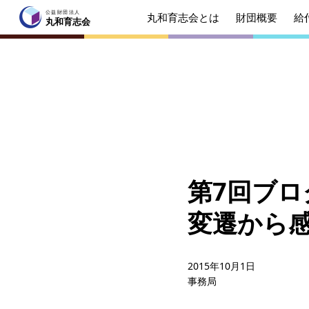
公益財団法人
丸和育志会とは
財団概要
給
公益財団法人
丸和育志会
丸和育志会
トップページ
丸和育志会とは
理事長
起業を
みなさ
第7回ブログ
財団概要
理念
変遷から
年間ス
給付型奨学金
事業方
2015年10月1日
事務局
ソーシャルビジネス支援
事業方