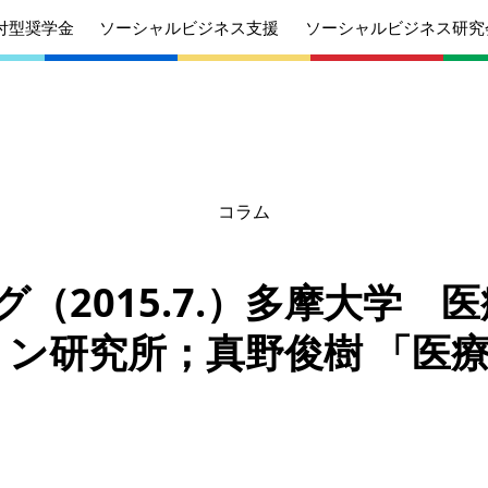
付型奨学金
ソーシャルビジネス支援
ソーシャルビジネス研究
コラム
あいさつ
丸和育志会の目指す未来
学生のみなさ
考えている
応援したいみなさんへ
んへ
グ（2015.7.）多摩大学 
沿革
組織
ン研究所；真野俊樹 「医
ケジュール
定款
個人情報保護
針
募集要項
給付型奨学金
針
募集要項
ソーシャルビ