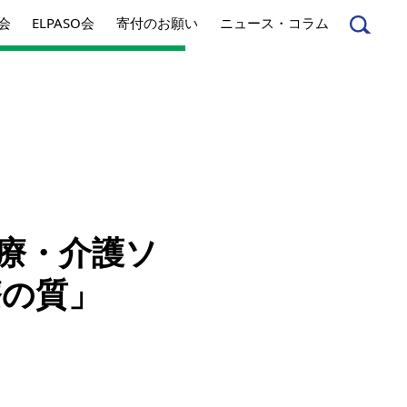
会
ELPASO会
寄付のお願い
ニュース・コラム
んへ
起業家のみなさんへ
医療・介護ソ
事業内容
療の質」
方針
アクセス
とは
ジネスとは
丸和育志会の考える
ソーシャルビジネス