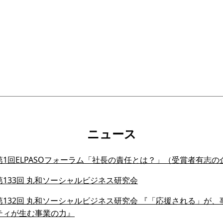
ニュース
1回ELPASOフォーラム「社長の責任とは？」（受賞者有志の
133回 丸和ソーシャルビジネス研究会
132回 丸和ソーシャルビジネス研究会 『「応援される」が、事業
ティが生む事業の力』