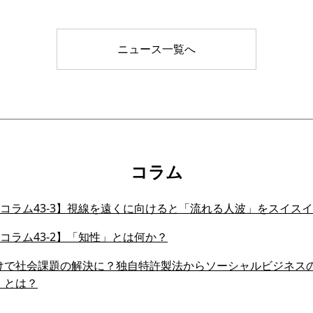
ニュース一覧へ
コラム
会員コラム43-3】視線を遠くに向けると「流れる人波」をスイ
会員コラム43-2】「知性」とは何か？
けで社会課題の解決に？独自特許製法からソーシャルビジネス
」とは？