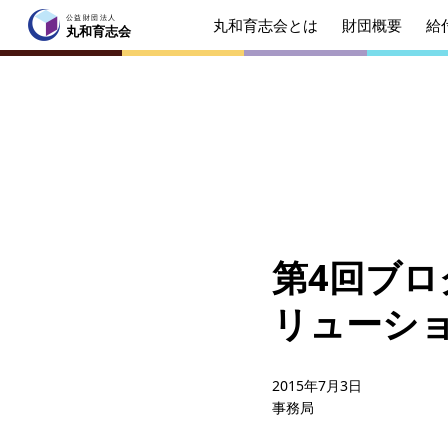
公益財団法人
丸和育志会とは
財団概要
給
公益財団法人
丸和育志会
丸和育志会
トップページ
丸和育志会とは
理事長
起業を
みなさ
第4回ブロ
財団概要
理念
リューショ
年間ス
給付型奨学金
事業方
2015年7月3日
事務局
ソーシャルビジネス支援
事業方