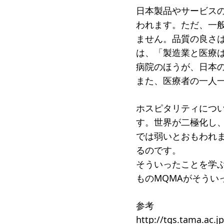
日本製品やサービス
受賞者
われます。ただ、一
ソーシャルビジネス研究会
研究会
ません。品質の良さ
は、「製造業と医療
ELPASO会
ELPA
病院のほうが、日本
寄付のお願い
お手続
また、医療者の一人
ニュース・コラム
ニュー
ホスピタリティにつ
す。世界が二極化し
では弱いとおもわれ
るのです。
そういったことを学
ものMQMAがそうい
参考
http://tgs.tama.ac.jp