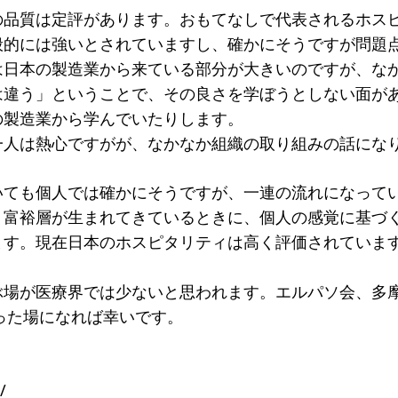
の品質は定評があります。おもてなしで代表されるホス
一覧
般的には強いとされていますし、確かにそうですが問題
のねらい
研究会一覧
は日本の製造業から来ている部分が大きいのですが、な
は違う」ということで、その良さを学ぼうとしない面が
SO会とは
入会案内
会員限定ペー
の製造業から学んでいたりします。
き
寄付支援者
一人は熱心ですがが、なかなか組織の取り組みの話にな
ス
コラム
いても個人では確かにそうですが、一連の流れになって
、富裕層が生まれてきているときに、個人の感覚に基づ
ます。現在日本のホスピタリティは高く評価されていま
ぶ場が医療界では少ないと思われます。エルパソ会、多
った場になれば幸いです。
/