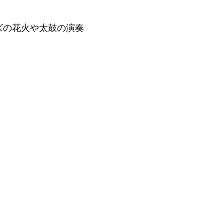
ズの花火や太鼓の演奏
。