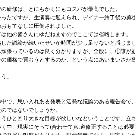
での研修は、とにもかくにもコスパが最高でした。
かったですが、生演奏に迎えられ、デイナー終了後の勇
のおもてなしに圧倒されました。
ては他の皆さんにゆだねますのでここでは省略します。
熱した議論が続いたせいか時間が少し足りないと感じま
ん頑張っているのは良く分かりますが、全般に、①誰が
その価格で買おうとするのか、という点にあいまいさが
ょう。
の中で、思い入れある発表と活発な議論のある報告会で
たのではないでしょうか。
もうひと回り大きな目標が欲しいなということです。立
く中、現実にそって(合わせて)軌道修正することは必