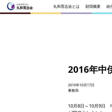
公益財団法人
丸和育志会とは
財団概要
給
公益財団法人
丸和育志会
丸和育志会
トップページ
丸和育志会とは
理事長
起業を
みなさ
2016年
財団概要
理念
年間ス
2016年10月17日
事務局
給付型奨学金
事業方
ソーシャルビジネス支援
事業方
10月8日～10月9