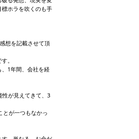
ち破る発想、現実を変
目標ホラを吹くのも手
の感想を記載させて頂
です。
、1年間、会社を経
能性が見えてきて、3
ことが一つもなかっ
）
ます。単なる、お金だ