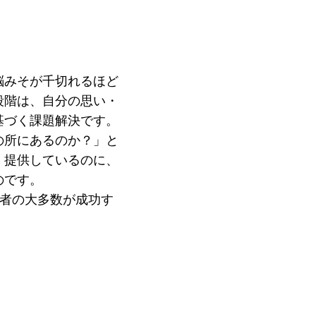
ジ
脳みそが千切れるほど
段階は、自分の思い・
基づく課題解決です。
の所にあるのか？」と
、提供しているのに、
のです。
賞者の大多数が成功す