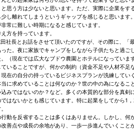
うと思う方は少ないと思います。ただ、実際に企業をす
ら少し離れてしまうというギャップを感じると思います
が非常に難しい時期になると感じています。
考え方を持っています。
の志田社長とお話をさせて頂いたのですが、その際に、「
あった。夜に家族でキャンプをしながら子供たちと過ご
た。（現在では広大なブドウ農園とホテルになっていま
じていることですが、何かの制約（資金不足や人材不足
、現在の自分の持っているビジネスプランが洗練してい
本当に求めていることは何なのか？世の中の為になるこ
い込みではないのか？など。多くの本質的な部分を真剣
のではないかとも感じています。特に起業をしてから1，
す。
の行動を反省することは多くはありません。しかし、何
の改善点や成長の余地があり、一歩一歩進んでいくこと