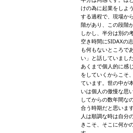
けの為に起業をしよ
する過程で、現場か
階があり、この段階
しかし、半分は別の
空き時間にSIDAX
も何もないところで
い」と話していまし
あくまで個人的に感
をしていくからこそ
ています。世の中が
いは個人の傲慢な思
してからの数年間な
合う時期だと思いま
人は順調な時は自分
きこそ、そこに何か
す。