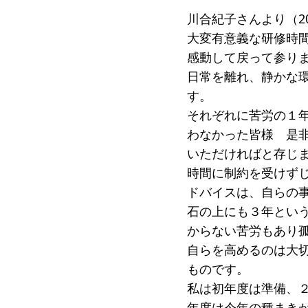
川合紀子さんより（2
大変有意義な研修時
感動して戻って参り
日常を離れ、静かな
す。
それぞれに苦労の１
わなかった皆様 是
いただければと存じ
時間に制約を受けず
ドバイスは、自らの
石の上にも３年とい
からない苦労もあり
自らを高めるのは大
ものです。
私は初年度は準備、
年度は今年の種まき