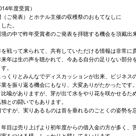
014年度受賞）
間（ご発表）とホテル主催の収穫祭のおもてなしに
ました。
環境の中で昨年受賞者のご発表を拝聴する機会を頂戴出
年を戦って来られて、共有していただける情報は非常に
非来年は生の声を聴かれて、今ある自分の足りない部分
ます。
じっくりとみんなでディスカッションが出来、ビジネス
事業を振り返る機会にもなり、大変ありがたかったです
う比喩がありますが、芽が出て水をやり花を咲かせるた
孤独との闘いでもあります。
切ですが、実りあるものは首を垂れるのごとくの姿勢を
２年目は売り上げより初年度からの借入金の方が多く、
が実をつける様、しっかりと耕してまいります。