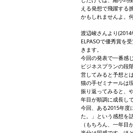
しだけでは、縮小均
える発想で飛躍する
かもしれませんよ。
渡辺峻さんより(201
ELPASOで優秀賞
きます。
今回の発表で一番感
ビジネスプランの段
営してみると予想と
猫の手ゼミナールは
振り返ってみると、や
年目が順調に成長し
今回、ある2015年
た。」という感想を
（もちろん、一年目
半分は同感です。ほ