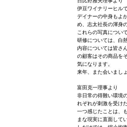
日比野雅夫理事より
伊豆ワイナリーヒル
デイナーの中身もよ
め、志太社長の渾身
これらの写真につい
研修については、白
内容については皆さ
の顧客はその商品を
気になります。
来年、また会いまし
富田克一理事より
非日常の得難い環境
れぞれが刺激を受け
一つ感じたことは、
まな現実に直面してい