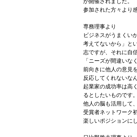
が開催されました。
受賞者
参加された方々より
ソーシャルビジネス研究会
研究会
専務理事より
ELPASO会
ELPA
ビジネスがうまくい
考えてないから」と
寄付のお願い
お手続
志ですが、それに自
ニュース・コラム
ニュー
「ニーズが間違いな
前向きに他人の意見
反応してくれないな
起業家の成功率は高く
るとしたいものです
他人の脳も活用して
受賞者ネットワーク
楽しいポジションに