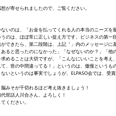
一覧
感想が寄せられましたので、ご覧ください。
のねらい
研究会一覧
SO会とは
入会案内
会員限定ペー
かないのは、「お金を払ってくれる人の本当のニーズを
いうのは、ほぼ常に正しい捉え方です。ビジネスの第一
き
寄付支援者
信ができたら、第二段階は、上記「」内のメッセージに
ス
コラム
くあると思ったのになかった」「なぜないのか？」「他
を求めることは大切ですが、「こんなにいいことを考え
んて、世の中間違ってる！」というのは、傲慢というも
ないというのは事実でしょうが、ELPASO会では、受
。
、脳みそが千切れるほど考え抜きましょう！
初代世話人川合さん、よろしく！
してください。