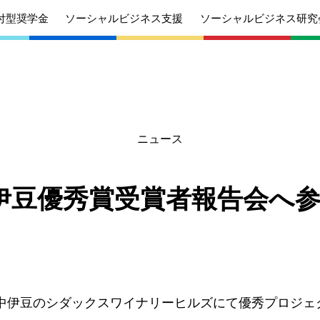
付型奨学金
ソーシャルビジネス支援
ソーシャルビジネス研究
ニュース
あいさつ
丸和育志会の目指す未来
学生のみなさ
考えている
応援したいみなさんへ
んへ
中伊豆優秀賞受賞者報告会へ
沿革
組織
ケジュール
定款
個人情報保護
針
募集要項
給付型奨学金
針
募集要項
ソーシャルビ
日 中伊豆のシダックスワイナリーヒルズにて優秀プロジ