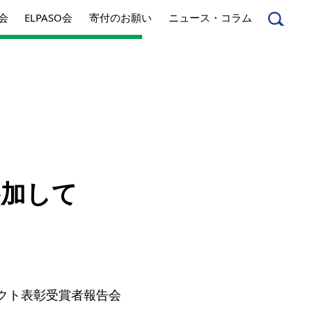
会
ELPASO会
寄付のお願い
ニュース・コラム
んへ
起業家のみなさんへ
参加して
事業内容
方針
アクセス
とは
ジネスとは
丸和育志会の考える
ェクト表彰受賞者報告会
ソーシャルビジネス